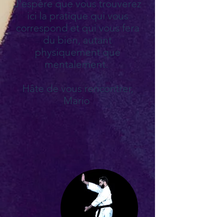
J'espère que vous trouverez
ici la pratique qui vous
correspond et qui vous fera
du bien, autant
physiquement que
mentalement.
Hâte de vous rencontrer,​
Mario