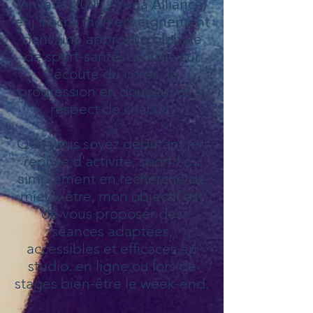
Vinyasa (200h - Yoga Alliance)
et j'inscris mon enseignement
dans une approche globale
de sport-santé, centrée sur
l'écoute du corps, la
progression en douceur et le
respect de chacun.
Que vous soyez débutant, en
reprise d'activité, sportif ou
simplement en recherche de
mieux-être, mon objectif est
de vous proposer des
séances adaptées,
accessibles et efficaces en
studio. en ligne ou lors de
stages bien-être le week-end.