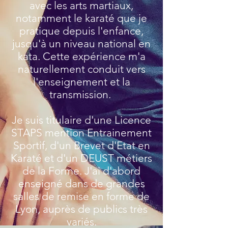
avec les arts martiaux,
notamment
le karaté que je
pratique depuis l'enfance,
jusqu'à un niveau national en
kata. Cette expérience m'a
naturellement conduit vers
l'enseignement et la
transmission.
Je suis titulaire d'une Licence
STAPS mention Entrainement
Sportif, d'un Brevet d'Etat en
Karaté et d'un DEUST métiers
de la Forme. J'ai
d'abord
enseigné dans de grandes
salles de remise en forme de
Lyon, auprès de publics très
variés.