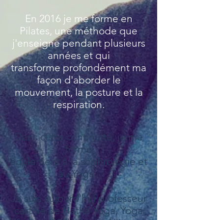
En 2016 je me forme en
Pilates, une méthode que
j'enseigne pendant plusieurs
années et qui
transforme
profondément ma
façon d'aborder le
mouvement, la posture et la
respiration.
Dans cette continuité, je me
forme
également à la sophrologie et
au Yoga.
Je suis aujourd'hui professeur
certifié de Hatha Yoga, Yoga