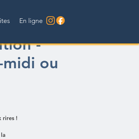
ites
En ligne
tion -
-midi ou
rires !
 la