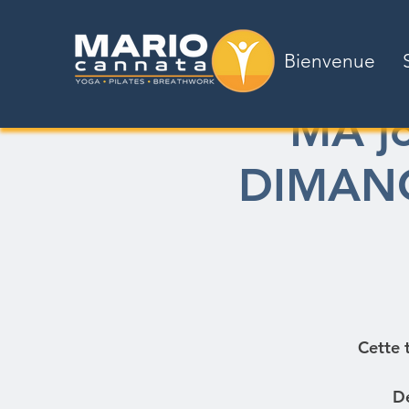
Bienvenue
MA jo
DIMANCH
Cette t
De